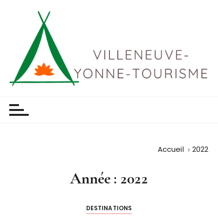
P
a
s
s
e
r
a
u
Villeneuve yonne tourisme
c
o
n
t
Accueil
2022
e
n
Année :
2022
u
DESTINATIONS