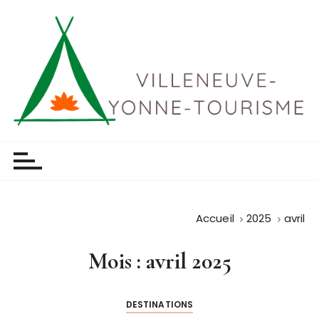
P
a
s
s
e
r
a
u
Villeneuve yonne tourisme
c
o
n
t
Accueil
2025
avril
e
n
Mois :
avril 2025
u
DESTINATIONS