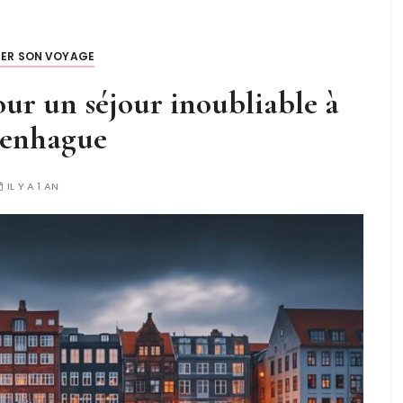
IER SON VOYAGE
our un séjour inoubliable à
enhague
IL Y A 1 AN