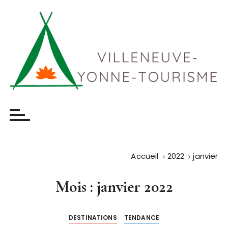
P
a
s
s
e
r
a
u
Villeneuve yonne tourisme
c
o
n
t
Accueil
2022
janvier
e
n
Mois :
janvier 2022
u
DESTINATIONS
TENDANCE