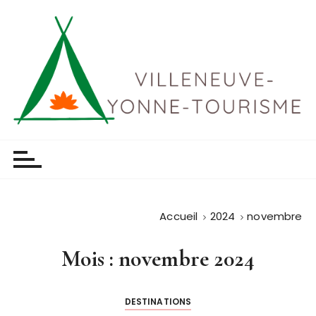
P
a
s
s
e
r
a
u
Villeneuve yonne tourisme
c
o
n
t
Accueil
2024
novembre
e
n
Mois :
novembre 2024
u
DESTINATIONS