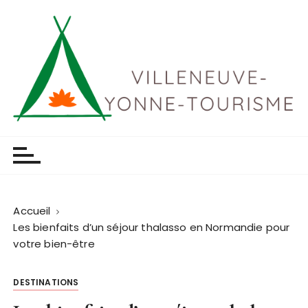
P
a
s
s
e
r
a
u
Villeneuve yonne tourisme
c
o
n
t
Accueil
e
Les bienfaits d’un séjour thalasso en Normandie pour
n
votre bien-être
u
DESTINATIONS