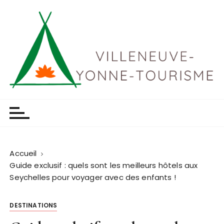
P
a
s
s
e
r
a
u
Villeneuve yonne tourisme
c
o
n
t
Accueil
e
Guide exclusif : quels sont les meilleurs hôtels aux
n
Seychelles pour voyager avec des enfants !
u
DESTINATIONS