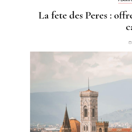
La fete des Peres : off
c