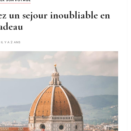
rez un sejour inoubliable en
adeau
IL Y A 2 ANS