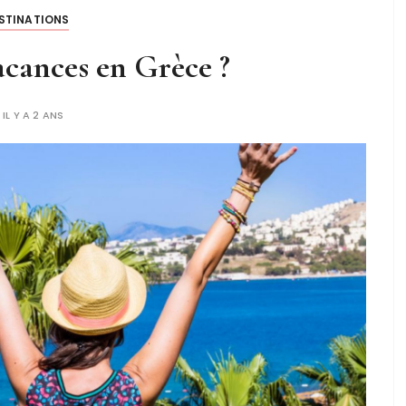
STINATIONS
acances en Grèce ?
IL Y A 2 ANS