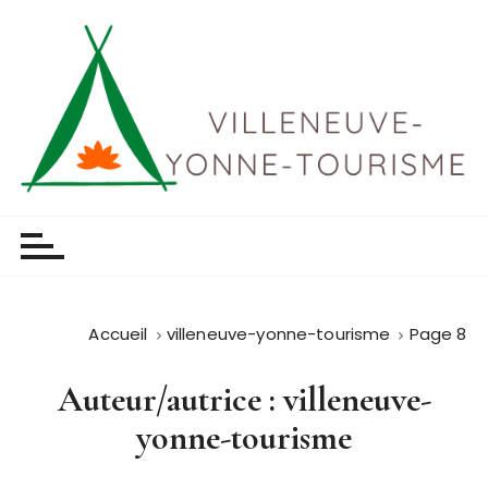
P
a
s
s
e
r
a
u
Villeneuve yonne tourisme
c
o
n
t
Accueil
villeneuve-yonne-tourisme
Page 8
e
n
Auteur/autrice :
villeneuve-
u
yonne-tourisme