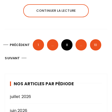
CONTINUER LA LECTURE
P
PRÉCÉDENT
1
…
8
…
10
a
g
SUIVANT
i
n
a
NOS ARTICLES PAR PÉDIODE
t
i
juillet 2026
o
n
juin 2026