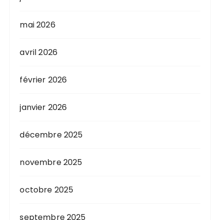
d
mai 2026
e
s
avril 2026
p
u
février 2026
b
l
janvier 2026
i
c
décembre 2025
a
novembre 2025
t
i
octobre 2025
o
n
septembre 2025