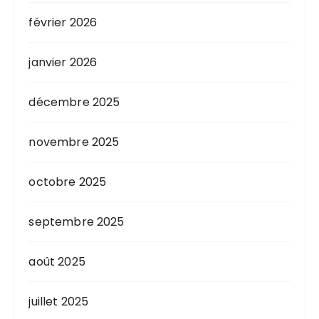
s
février 2026
p
u
janvier 2026
b
l
décembre 2025
i
c
novembre 2025
a
t
octobre 2025
i
septembre 2025
o
n
août 2025
s
juillet 2025