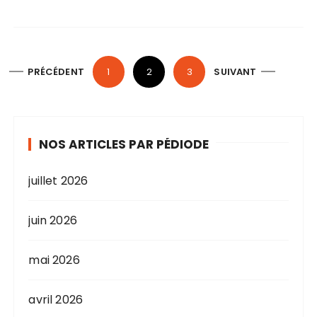
P
PRÉCÉDENT
1
2
3
SUIVANT
a
g
i
NOS ARTICLES PAR PÉDIODE
n
a
juillet 2026
t
i
juin 2026
o
n
mai 2026
d
avril 2026
e