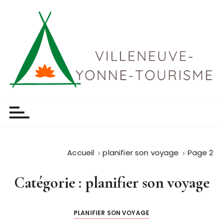
P
a
s
s
e
r
a
u
Villeneuve yonne tourisme
c
o
n
t
Accueil
planifier son voyage
Page 2
e
n
Catégorie :
planifier son voyage
u
PLANIFIER SON VOYAGE