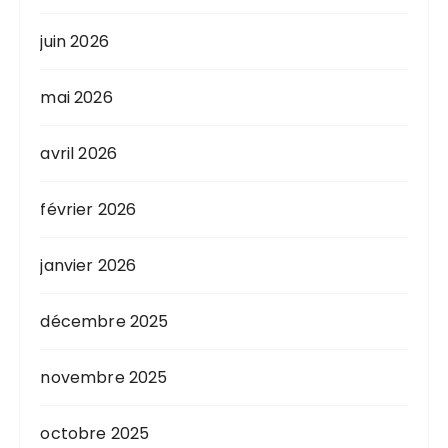
o
n
juin 2026
d
mai 2026
e
s
avril 2026
p
u
février 2026
b
l
janvier 2026
i
c
décembre 2025
a
novembre 2025
t
i
octobre 2025