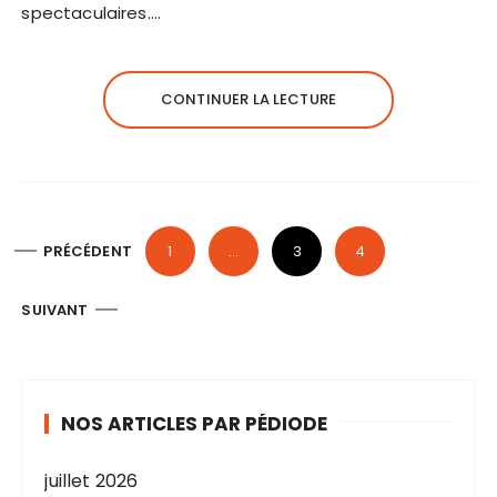
spectaculaires….
CONTINUER LA LECTURE
P
PRÉCÉDENT
1
…
3
4
a
g
SUIVANT
i
n
a
NOS ARTICLES PAR PÉDIODE
t
i
juillet 2026