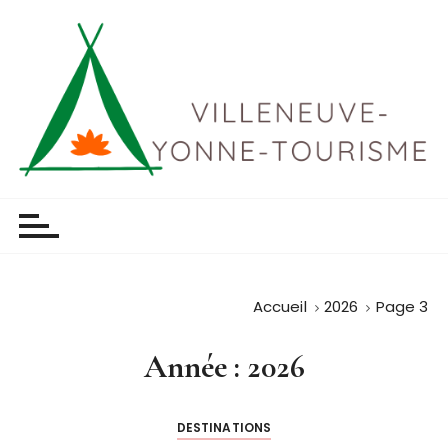
P
a
s
s
e
r
a
u
Villeneuve yonne tourisme
c
o
n
t
Accueil
2026
Page 3
e
n
Année :
2026
u
DESTINATIONS